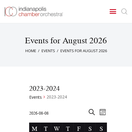
Events for August 2026
Concerts & Events
HOME
EVENTS
EVENTS FOR AUGUST 2026
Tickets
About Us
Donate & Support
2023-2024
2023-2024
Events
E
E
2026-08-08
M
v
v
S
S
O
C
E
e
N
e
M
T
W
T
F
S
S
e
A